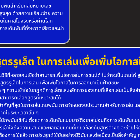
ิมพันสำหรับกลุ่มหมายเลข
ยมสูงสุด ด้วยความเรียบง่าย ความ
เล่นในคาสิโนจริงหรือผ่านโลก
การเดิมพันที่ทั้งหวาดเสียวและน่า
สูตรรูเล็ต ในการเล่นเพื่อเพิ่มโอก
วิธีที่หลายคนเชื่อว่าสามารถเพิ่มโอกาสในการชนะได้ ไม่ว่าจะเป็นเกมไพ่ ลู
สูตรรูเล็ตในการเล่น เพื่อเพิ่มโอกาสในการออกมาเป็นฝ่ายชนะ
ด ๆ ความเข้าใจในกฎกติการูเล็ตและหลักการของเกมที่เลือกเล่นเป็นสิ่งสำ
สามารถเลือกสูตรที่เหมาะสมได้
ี่สำคัญที่สุดในการเล่นเกมพนัน การกำหนดงบประมาณสำหรับการเล่น และไม
ากในระยะเวลาสั้น ๆ
่นักพนันใช้กัน ตั้งแต่การเดิมพันแบบมาร์ติงเกลไปจนถึงการเดิมพันแบบ
้าใจถึงความเสี่ยงและผลตอบแทนที่เกี่ยวข้องกับสูตรต่างๆ จะช่วยให้คุณ
่ต้องการใช้แล้ว การประยุกต์ใช้มันอย่างมีวินัยและต่อเนื่องเป็นสิ่งสำคั