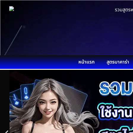
เ
หน้าแรก
สูตรบาคาร่า