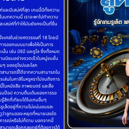
และมีเสน่ห์ที่สุด เกมนี้มีทั้งความ
 ในบทความนี้ เราจะพาไปทำความ
เสน่ห์ที่ทำให้มันยังคงเป็นที่ชื่น
ั่งเศสในช่วงศตวรรษที่ 18 โดยมี
ับการออกแบบมาเพื่อให้เป็นการ
น เช่น บิริบี และรูโล ซึ่งทั้งหมด
ความนิยมอย่างรวดเร็วในหมู่ชนชั้น
ื่นๆ ของยุโรปและโลก
็ตสามารถชี้ได้จากความสามารถใน
การเล่นในคาสิโนหรูหราไปจนถึงการ
ี้ในหนังสือ ภาพยนตร์ และสื่อ
รมป๊อป ความตื่นเต้นของการรอ
้สึกที่เทียบได้ในเกมอื่นๆ
รูเล็ตอยู่ที่ความไม่แน่นอนและ
ูว่าลูกบอลจะหยุดที่หมายเลขใด
บการณ์หรือไม่ก็ตาม นอกจากนี้
สามารถเลือกกลยุทธ์ที่ต้องการได้