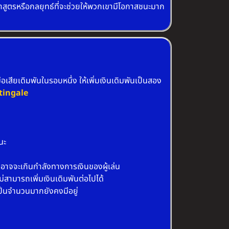
หาสูตรหรือกลยุทธ์ที่จะช่วยให้พวกเขามีโอกาสชนะมาก
อเสียเดิมพันในรอบหนึ่ง ให้เพิ่มเงินเดิมพันเป็นสอง
rtingale
นะ
่งอาจจะเกินกำลังทางการเงินของผู้เล่น
ม่สามารถเพิ่มเงินเดิมพันต่อไปได้
เป็นจำนวนมากยังคงมีอยู่