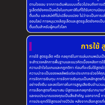
ตามใจชอบ จากการเดิมพันแบบเดี่ยวไปจนถึงการเด
รูเล็ตต์ยังคงเป็นหนึ่งในเกมคาสิโนที่ได้รับความนิ
ตื่นเต้น และเสน่ห์ที่ไม่เปลี่ยนแปลง ไม่ว่าจะเป็นการ
ออนไลน์ การหมุนวงล้อรูเล็ตและสูตรรูเล็ตยังคงเป็น
ตื่นเต้นสำหรับผู้คนทั่วโลก
การใช้ 
การใช้ สูตรรูเล็ต หรือ กลยุทธ์ในการเล่นเกมพนันเป็น
จะสำรวจหลักการพื้นฐานและแนวคิดเบื้องหลังการใช้
ความเข้าใจในเกมและกฎกติกา ก่อนที่จะเริ่มใช้สูตรใ
ความน่าจะเป็นของผลลัพธ์แต่ละประเภทจะช่วยให้คุณ
การจัดการเงินทุน การจัดการเงินทุนเป็นหลักสูตรท
อย่างยั่งยืน และลดโอกาสในการสูญเสียเงินจำนวนม
การเลือกสูตรที่เหมาะสม มีสูตรและกลยุทธ์มากมายที
และงบประมาณของคุณเป็นสิ่งสำคัญ นอกจากนี้ การเข
การประยุกต์ใช้สูตรอย่างมีวินัย หลังจากเลือกสูตรที