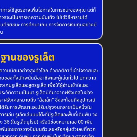
ว่าการใช้สูตรอาจเพิ่มโอกาสในการชนะของคุณ แต่ก็
นควรจะเป็นการหาความบันเทิง ไม่ใช่วิธีหารายได้
ันตีชัยชนะ การศึกษาเกม การจัดการเงินทุนอย่างมี
ิน
นฐานของรูเล็ต
ับความนิยมอย่างสูงทั่วโลก ด้วยกติกาที่เข้าใจง่ายและ
ื่นชอบของทั้งนักพนันมืออาชีพและผู้เล่นทั่วไป บทความ
กมรูเล็ตและสูตรรูเล็ต เพื่อให้ผู้อ่านเข้าใจและ
ประวัติความเป็นมา รูเล็ตมีที่มาจากฝรั่งเศสในช่วง
ษาฝรั่งเศสหมายถึง “ล้อเล็ก” ซึ่งสะท้อนถึงอุปกรณ์
มนี้ได้รับการพัฒนาและปรับปรุงจนกลายเป็นหนึ่งใน
การเล่น รูเล็ตเล่นบนโต๊ะที่มีรูเล็ตและพื้นที่เดิมพัน วง
36 (ในรูเล็ตยุโรป) หรือมีช่องหมายเลข 00 เพิ่ม
นเดิมพันโดยการวางชิปบนตัวเลขหรือกลุ่มตัวเลขที่พวก
ของการเดิมพัน การเดิมพันในรูเล็ตและสูตรรูเล็ต