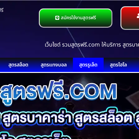
สมัครใช้งานสูตรฟรี
ว็บไซต์ รวมสูตรฟรี.com ให้บริการ สูตรบาคาร่า สูตรสล็อต สูตรฟ
สูตรสล็อต
สูตรแทงบอล
สูตรรูเล็ต
สูตรไฮโล