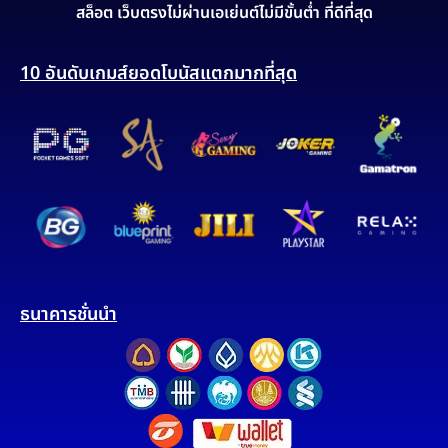
สล็อต เว็บตรงไม่ผ่านเอเย่นต์ไม่มีขั้นต่ำ ที่ดีที่สุด
10 อันดับเกมส์ยอดโบนัสแตกมากที่สุด
ธนาคารชั่นนำ