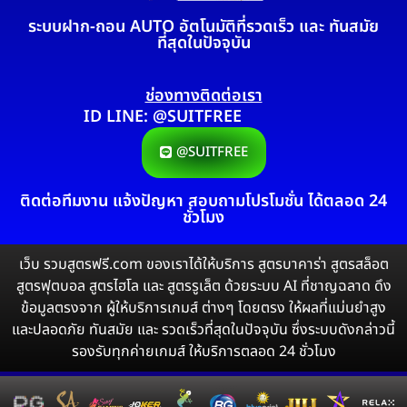
ระบบฝาก-ถอน AUTO อัตโนมัติที่รวดเร็ว และ ทันสมัย
ที่สุดในปัจจุบัน
ช่องทางติดต่อเรา
ID LINE: @SUITFREE
@SUITFREE
ติดต่อทีมงาน แจ้งปัญหา สอบถามโปรโมชั่น ได้ตลอด 24
ชั่วโมง
เว็บ รวมสูตรฟรี.com ของเราได้ให้บริการ สูตรบาคาร่า สูตรสล็อต
สูตรฟุตบอล สูตรไฮโล และ สูตรรูเล็ต ด้วยระบบ AI ที่ชาญฉลาด ดึง
ข้อมูลตรงจาก ผู้ให้บริการเกมส์ ต่างๆ โดยตรง ให้ผลที่แม่นยำสูง
และปลอดภัย ทันสมัย และ รวดเร็วที่สุดในปัจจุบัน ซึ่งระบบดังกล่าวนี้
รองรับทุกค่ายเกมส์ ให้บริการตลอด 24 ชั่วโมง